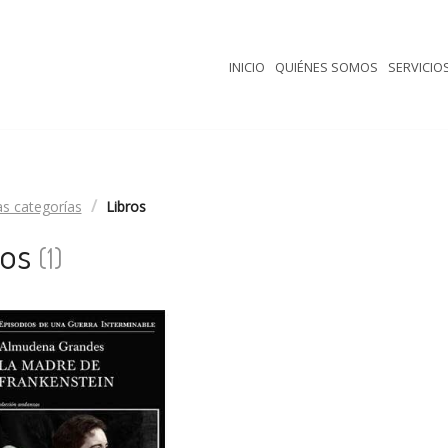
INICIO
QUIÉNES SOMOS
SERVICIO
as categorías
Libros
ros
(
1
)